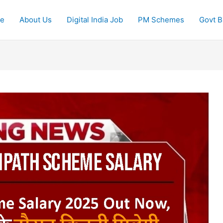
e
About Us
Digital India Job
PM Schemes
Govt Bi