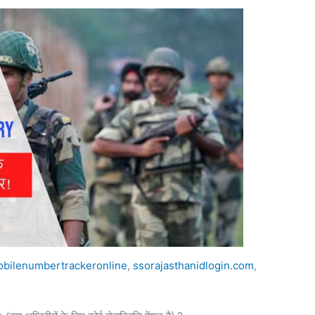
bilenumbertrackeronline
,
ssorajasthanidlogin.com
,