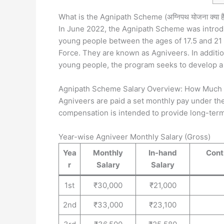
What is the Agnipath Scheme (अग्निपथ योजना क्या ह
In June 2022, the Agnipath Scheme was introdu
young people between the ages of 17.5 and 21 w
Force. They are known as Agniveers. In additio
young people, the program seeks to develop a y
Agnipath Scheme Salary Overview: How Much 
Agniveers are paid a set monthly pay under th
compensation is intended to provide long-term 
Year-wise Agniveer Monthly Salary (Gross)
Yea
Monthly
In-hand
Cont
r
Salary
Salary
1st
₹30,000
₹21,000
2nd
₹33,000
₹23,100