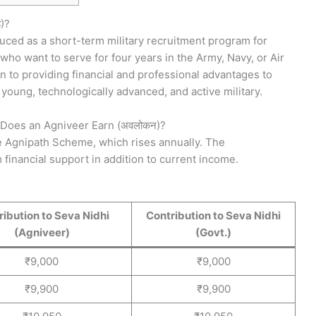
ै)?
ced as a short-term military recruitment program for
ho want to serve for four years in the Army, Navy, or Air
n to providing financial and professional advantages to
oung, technologically advanced, and active military.
Does an Agniveer Earn (अवलोकन)?
e Agnipath Scheme, which rises annually. The
financial support in addition to current income.
ribution to Seva Nidhi
Contribution to Seva Nidhi
(Agniveer)
(Govt.)
₹9,000
₹9,000
₹9,900
₹9,900