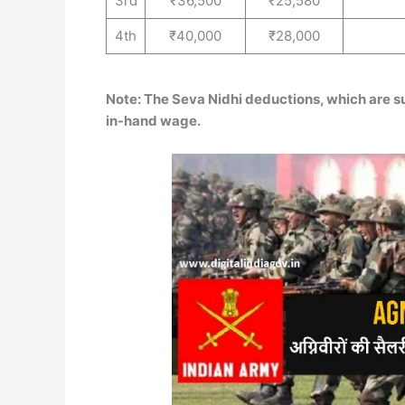
3rd
₹36,500
₹25,580
4th
₹40,000
₹28,000
Note: The Seva Nidhi deductions, which are s
in-hand wage.