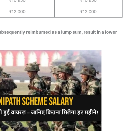
₹10,950
₹10,950
₹12,000
₹12,000
ubsequently reimbursed as a lump sum, result in a lower