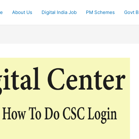
e
About Us
Digital India Job
PM Schemes
Govt Bi