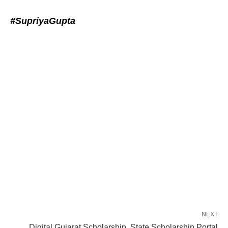
#SupriyaGupta
NEXT
Digital Gujarat Scholarship, State Scholarship Portal