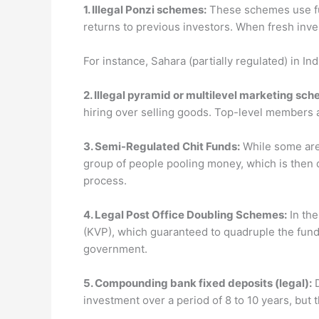
1. Illegal Ponzi schemes:
These schemes use fun
returns to previous investors. When fresh inves
For instance, Sahara (partially regulated) in I
2. Illegal pyramid or multilevel marketing sc
hiring over selling goods. Top-level members a
3. Semi-Regulated Chit Funds:
While some are 
group of people pooling money, which is then 
process.
4. Legal Post Office Doubling Schemes:
In the
(KVP), which guaranteed to quadruple the fund
government.
5. Compounding bank fixed deposits (legal):
D
investment over a period of 8 to 10 years, but