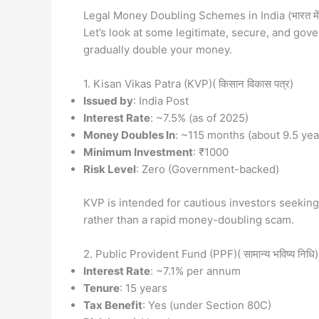
Legal Money Doubling Schemes in India (भारत में का
Let’s look at some legitimate, secure, and gov
gradually double your money.
1. Kisan Vikas Patra (KVP)( किसान विकास पत्र)
Issued by
: India Post
Interest Rate
: ~7.5% (as of 2025)
Money Doubles In
: ~115 months (about 9.5 yea
Minimum Investment
: ₹1000
Risk Level
: Zero (Government-backed)
KVP is intended for cautious investors seeking a
rather than a rapid money-doubling scam.
2. Public Provident Fund (PPF)( सामान्य भविष्य निधि)
Interest Rate
: ~7.1% per annum
Tenure
: 15 years
Tax Benefit
: Yes (under Section 80C)