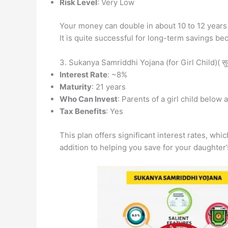
Risk Level
: Very Low
Your money can double in about 10 to 12 years 
It is quite successful for long-term savings bec
3. Sukanya Samriddhi Yojana (for Girl Child)( सुकन्
Interest Rate
: ~8%
Maturity
: 21 years
Who Can Invest
: Parents of a girl child below 
Tax Benefits
: Yes
This plan offers significant interest rates, wh
addition to helping you save for your daughter’