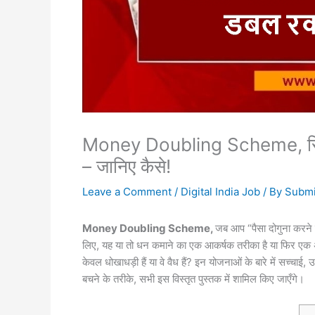
Money Doubling Scheme, सिर्फ
– जानिए कैसे!
Leave a Comment
/
Digital India Job
/ By
Submi
Money Doubling Scheme,
जब आप “पैसा दोगुना करने क
लिए, यह या तो धन कमाने का एक आकर्षक तरीका है या फिर एक अवास्
केवल धोखाधड़ी हैं या वे वैध हैं? इन योजनाओं के बारे में सच्चा
बचने के तरीके, सभी इस विस्तृत पुस्तक में शामिल किए जाएँगे।