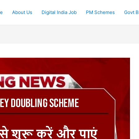
e
About Us
Digital India Job
PM Schemes
Govt Bi