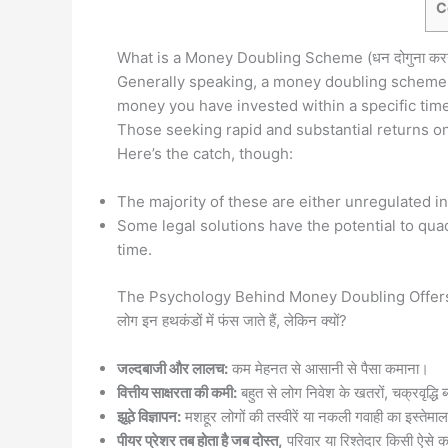
C
What is a Money Doubling Scheme (धन दोगुना करने क
Generally speaking, a money doubling scheme i
money you have invested within a specific time 
Those seeking rapid and substantial returns on
Here’s the catch, though:
The majority of these are either unregulated 
Some legal solutions have the potential to qu
time.
The Psychology Behind Money Doubling Offers (पैसा 
लोग इन हथकंडों में फंस जाते हैं, लेकिन क्यों?
जल्दबाजी
और
लालच:
कम मेहनत से आसानी से पैसा कमाना।
वित्तीय
साक्षरता
की
कमी:
बहुत से लोग निवेश के खतरों, चक्रवृद्धि 
झूठे
विज्ञापन:
मशहूर लोगों की तस्वीरें या नकली गवाही का इस्तेमाल
पीयर
प्रेशर
तब
होता
है
जब
दोस्त,
परिवार या रिश्तेदार किसी ऐसे कार