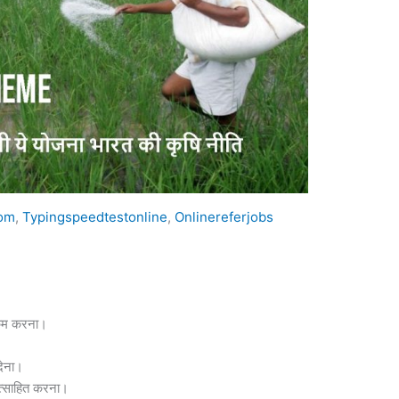
com
,
Typingspeedtestonline
,
Onlinereferjobs
ा कम करना।
।
देना।
रोत्साहित करना।