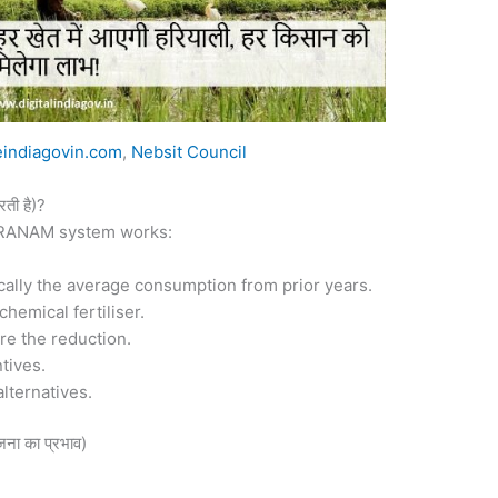
zeindiagovin.com
,
Nebsit Council
ी है)?
 PRANAM system works:
pically the average consumption from prior years.
chemical fertiliser.
re the reduction.
tives.
lternatives.
ा का प्रभाव)