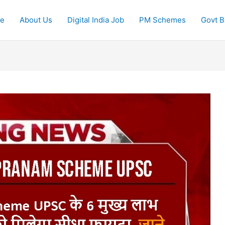
e
About Us
Digital India Job
PM Schemes
Govt Bi