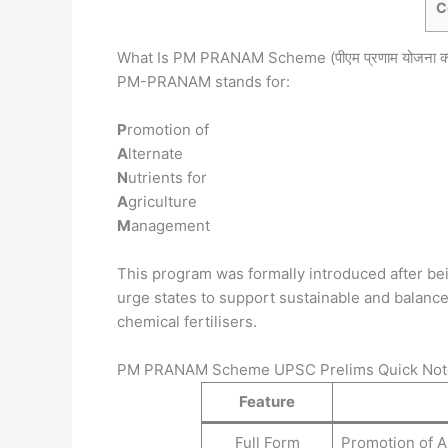
C
What Is PM PRANAM Scheme (पीएम प्रणाम योजना क्या
PM-PRANAM stands for:
P
romotion of
A
lternate
N
utrients for
A
griculture
M
anagement
This program was formally introduced after be
urge states to support sustainable and balance
chemical fertilisers.
PM PRANAM Scheme UPSC Prelims Quick Notes (
Feature
Full Form
Promotion of A