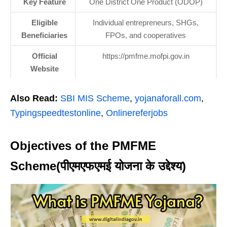
Key Feature
One District One Product (ODOP)
Eligible
Individual entrepreneurs, SHGs,
Beneficiaries
FPOs, and cooperatives
Official
https://pmfme.mofpi.gov.in
Website
Also Read:
SBI MIS Scheme
,
yojanaforall.com
,
Typingspeedtestonline
,
Onlinereferjobs
Objectives of the PMFME
Scheme(पीएमएफएमई योजना के उद्देश्य)