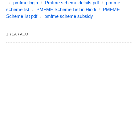
pmfme login
Pmfme scheme details pdf
pmfme
scheme list
PMFME Scheme List in Hindi
PMFME
Scheme list pdf
pmfme scheme subsidy
1 YEAR AGO