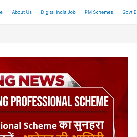
e
About Us
Digital India Job
PM Schemes
Govt Bi