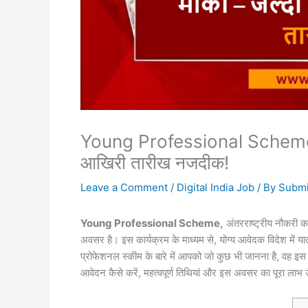
Young Professional Scheme का 
आखिरी तारीख नजदीक!
Leave a Comment
/
Digital India Job
/ By
Submi
Young Professional Scheme,
अंतरराष्ट्रीय नौकरी का
अवसर है। इस कार्यक्रम के माध्यम से, योग्य आवेदक विदेश में या
प्रोफेशनल स्कीम के बारे में आपको जो कुछ भी जानना है, वह इस 
आवेदन कैसे करें, महत्वपूर्ण तिथियां और इस अवसर का पूरा लाभ 