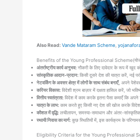
Also Read:
Vande Mataram Scheme
,
yojanafor
Benefits of the Young Professional Scheme(योजन
अंतर्राष्ट्रीय
कार्य
अनुभव:
नौकरी के लिए दावेदार के रूप में खुद क
सांस्कृतिक
आदान-
प्रदान:
किसी दूसरे देश की यात्रा करें, नई परं
नेटवर्किंग
के
अवसर
क्षेत्र
में
लोगों
के
साथ
संबंध
बनाएँ,
अपने पेशेवर
करियर
विकास:
विदेशी श्रम बाज़ार में दक्षता हासिल करें, जो भवि
वित्तीय
स्वतंत्रता:
विदेश में काम करके इतना पैसा कमाएँ कि अपने 
यात्रा
के
लाभ:
काम करते हुए किसी नए देश की खोज करके विदेश
कौशल
में
वृद्धि:
लचीलापन, समस्या-समाधान और अंतर-सांस्कृतिक संच
स्थायी
निवास
का
मार्ग:
कुछ स्थितियों में, इस कार्यक्रम के परिणा
Eligibility Criteria for the Young Professional Sc