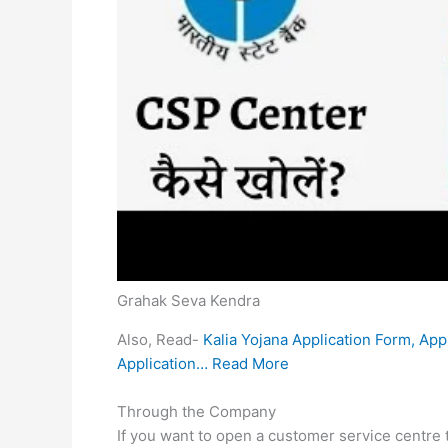
Grahak Seva Kendra
Also, Read-
Kalia Yojana Application Form, App
Application… Read More
Through the Company
If you want to open a customer service centre