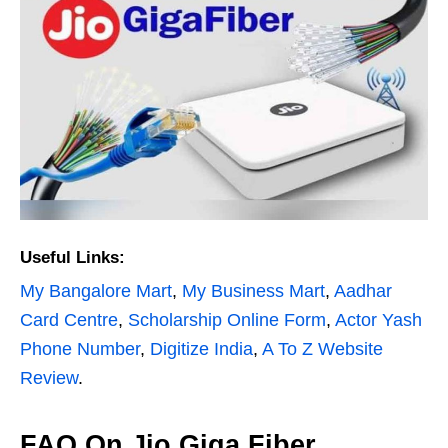
Useful Links:
My Bangalore Mart
,
My Business Mart
,
Aadhar
Card Centre
,
Scholarship Online Form
,
Actor Yash
Phone Number
,
Digitize India
,
A To Z Website
Review
.
FAQ On Jio Giga Fiber