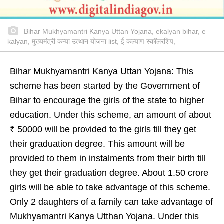
Bihar Mukhyamantri Kanya Uttan Yojana, ekalyan bihar, e
kalyan, मुख्यमंत्री कन्या उत्थान योजना list, ई कल्याण स्कॉलरशिप,
Bihar Mukhyamantri Kanya Uttan Yojana: This
scheme has been started by the Government of
Bihar to encourage the girls of the state to higher
education. Under this scheme, an amount of about
₹ 50000 will be provided to the girls till they get
their graduation degree. This amount will be
provided to them in instalments from their birth till
they get their graduation degree. About 1.50 crore
girls will be able to take advantage of this scheme.
Only 2 daughters of a family can take advantage of
Mukhyamantri Kanya Utthan Yojana. Under this